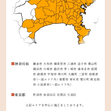
神奈川県
鎌倉市 大和市 横須賀市 三浦市 逗子市 葉山町
横浜市 川崎市 藤沢市 茅ヶ崎市 海老名市 座間
市 綾瀬市 平塚市 寒川町 大磯町 二宮町 相模原
市（一部エリア外） 秦野市 厚木市 愛川町 南足柄
市 小田原市（一部エリア外）
東京都
町田市 世田谷区 目黒区 大田区
上記エリアを中心に施工をしております。