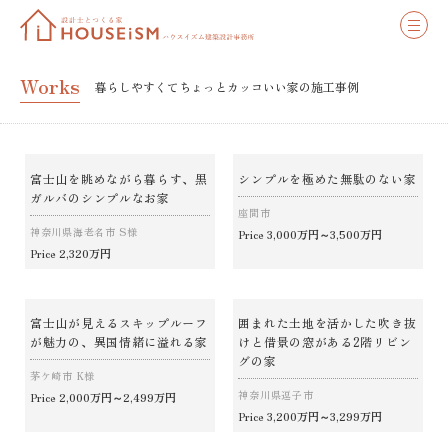
Works
暮らしやすくてちょっとカッコいい家の施工事例
富士山を眺めながら暮らす、黒
シンプルを極めた無駄のない家
ガルバのシンプルなお家
座間市
神奈川県海老名市 S様
3,000万円～3,500万円
Price
2,320万円
Price
富士山が見えるスキップルーフ
囲まれた土地を活かした吹き抜
が魅力の、異国情緒に溢れる家
けと借景の窓がある2階リビン
グの家
茅ケ崎市 K様
神奈川県逗子市
2,000万円～2,499万円
Price
3,200万円～3,299万円
Price