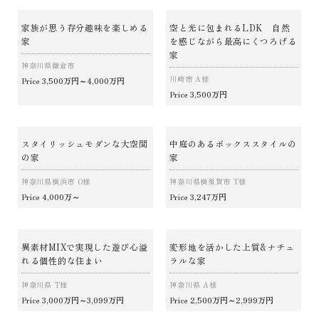
家族が思う存分趣味を楽しめる
空と光に包まれるLDK 自然
家
を感じながら最高にくつろげる
家
神奈川県鎌倉市
川崎市 A様
3,500万円～4,000万円
Price
3,500万円
Price
スタイリッシュモダンな大空間
中庭のあるボックススタイルの
の家
家
神奈川県横浜市 O様
神奈川県横須賀市 T様
4,000万～
3,247万円
Price
Price
異素材MIXで実現した遊び心溢
変形地を活かした上質&ナチュ
れる個性的な住まい
ラルな家
神奈川県 T様
神奈川県 A様
3,000万円～3,099万円
2,500万円～2,999万円
Price
Price